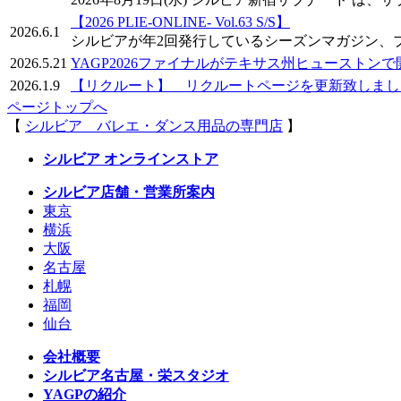
【2026 PLIE-ONLINE- Vol.63 S/S】
2026.6.1
シルビアが年2回発行しているシーズンマガジン、プ
2026.5.21
YAGP2026ファイナルがテキサス州ヒュースト
2026.1.9
【リクルート】 リクルートページを更新致しまし
ページトップへ
【
シルビア バレエ・ダンス用品の専門店
】
シルビア オンラインストア
シルビア店舗・営業所案内
東京
横浜
大阪
名古屋
札幌
福岡
仙台
会社概要
シルビア名古屋・栄スタジオ
YAGPの紹介